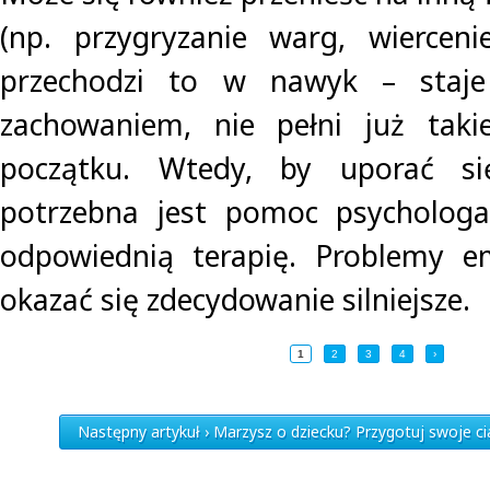
(np. przygryzanie warg, wierceni
przechodzi to w nawyk – staj
zachowaniem, nie pełni już takie
początku. Wtedy, by uporać s
potrzebna jest pomoc psychologa
odpowiednią terapię. Problemy 
okazać się zdecydowanie silniejsze.
1
2
3
4
›
Następny artykuł › Marzysz o dziecku? Przygotuj swoje cia