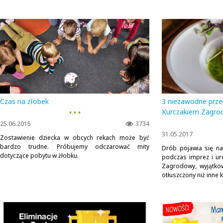
Czas na żłobek
3 niezawodne prze
▪ ▪ ▪
Kurczakiem Zagro
25.06.2015
3734
31.05.2017
Zostawienie dziecka w obcych rekach może być
bardzo trudne. Próbujemy odczarować mity
Drób pojawia się na
dotyczące pobytu w żłobku.
podczas imprez i uro
Zagrodowy, wyjątko
otłuszczony niż inne k