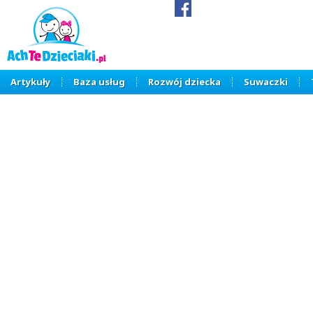
Artykuły
Baza usług
Rozwój dziecka
Suwaczki