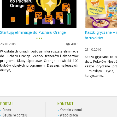
Startują eliminacje do Pucharu Orange
Kaszki gryczane –
▪ ▪ ▪
brzuszków.
28.10.2015
4016
21.10.2016
W ostatnich dniach października ruszają eliminacje
do Pucharu Orange. Zespół trenerów i ekspertów
Kasza gryczana to co
programu Kluby Sportowe Orange odwiedzi 100
diety Polaków. Nestl
klubów objętych programem. Dziesięć najlepszych
kaszki gryczane pr
drużyn,...
miesiącu życia,
korzystanie...
PORTAL
KONTAKT
O nas
Kontakt z nami
Szukaj w portalu
Współpraca