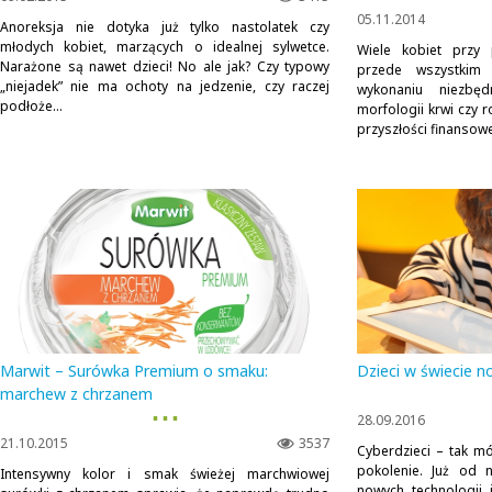
05.11.2014
Anoreksja nie dotyka już tylko nastolatek czy
młodych kobiet, marzących o idealnej sylwetce.
Wiele kobiet przy 
Narażone są nawet dzieci! No ale jak? Czy typowy
przede wszystkim 
„niejadek” nie ma ochoty na jedzenie, czy raczej
wykonaniu niezbę
podłoże...
morfologii krwi czy 
przyszłości finansowej
Marwit – Surówka Premium o smaku:
Dzieci w świecie n
marchew z chrzanem
▪ ▪ ▪
28.09.2016
21.10.2015
3537
Cyberdzieci – tak m
pokolenie. Już od n
Intensywny kolor i smak świeżej marchwiowej
nowych technologii 