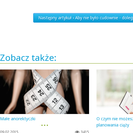
Następny artykuł › Aby nie było cudownie - doleg
Zobacz także:
Małe anorektyczki
O czym nie możes
▪ ▪ ▪
planowania ciąży
09.02.2015
3415