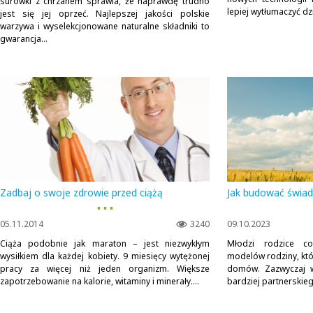
surówki z chrzanem sprawia, że naprawdę trudno
lepiej wytłumaczyć dz
jest się jej oprzeć. Najlepszej jakości polskie
warzywa i wyselekcjonowane naturalne składniki to
gwarancja...
Zadbaj o swoje zdrowie przed ciążą
Jak budować świa
▪ ▪ ▪
05.11.2014
3240
09.10.2023
Ciąża podobnie jak maraton – jest niezwykłym
Młodzi rodzice c
wysiłkiem dla każdej kobiety. 9 miesięcy wytężonej
modelów rodziny, któ
pracy za więcej niż jeden organizm. Większe
domów. Zazwyczaj w
zapotrzebowanie na kalorie, witaminy i minerały....
bardziej partnerskieg