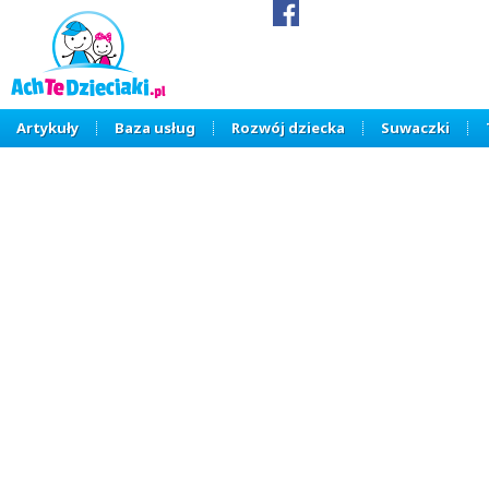
Artykuły
Baza usług
Rozwój dziecka
Suwaczki