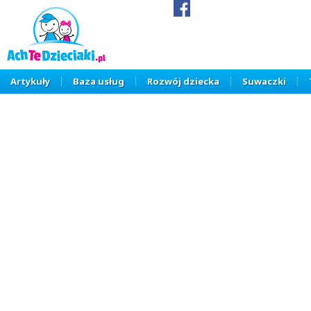
Artykuły
Baza usług
Rozwój dziecka
Suwaczki