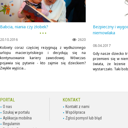
Babcia, niania czy żłobek?
Bezpieczny i wygod
▪ ▪ ▪
niemowlaka
20.10.2016
2620
08.04.2017
Kobiety coraz częściej rezygnują z wydłużonego
urlopu macierzyńskiego i decydują się na
Gdy nasze dziecko t
kontynuowanie kariery zawodowej. Wówczas
przemieni się w niem
pojawia się pytanie - kto zajmie się dzieckiem?
świata, że leżeni
Zwykle wyjścia...
wystarczało. Taki bob
PORTAL
KONTAKT
O nas
Kontakt z nami
Szukaj w portalu
Współpraca
Aplikacja mobilna
Zgłoś pomysł lub błąd
Regulamin