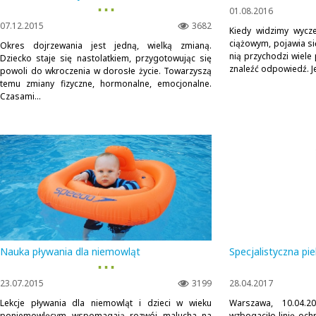
▪ ▪ ▪
01.08.2016
07.12.2015
3682
Kiedy widzimy wycze
ciążowym, pojawia s
Okres dojrzewania jest jedną, wielką zmianą.
nią przychodzi wiele
Dziecko staje się nastolatkiem, przygotowując się
znaleźć odpowiedź. Je
powoli do wkroczenia w dorosłe życie. Towarzyszą
temu zmiany fizyczne, hormonalne, emocjonalne.
Czasami...
Nauka pływania dla niemowląt
Specjalistyczna pi
▪ ▪ ▪
23.07.2015
3199
28.04.2017
Lekcje pływania dla niemowląt i dzieci w wieku
Warszawa, 10.04.2
poniemowlęcym wspomagają rozwój malucha na
wzbogaciło linię och