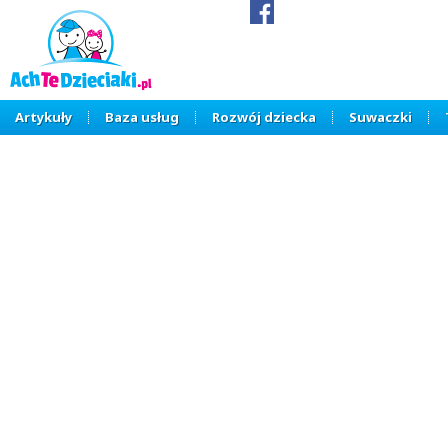
Artykuły
Baza usług
Rozwój dziecka
Suwaczki