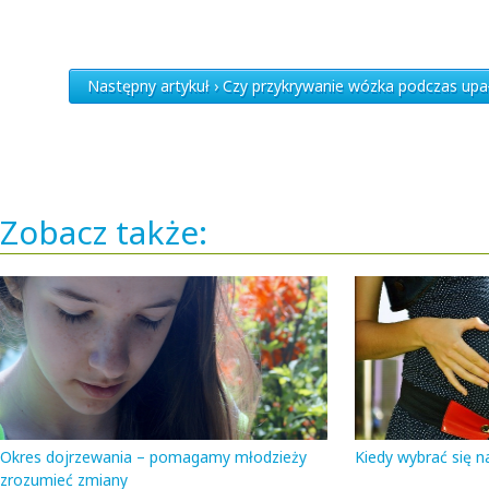
Następny artykuł › Czy przykrywanie wózka podczas up
Zobacz także:
Okres dojrzewania – pomagamy młodzieży
Kiedy wybrać się n
zrozumieć zmiany