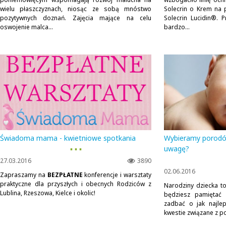
wielu płaszczyznach, niosąc ze sobą mnóstwo
Solecrin o Krem na 
pozytywnych doznań. Zajęcia mające na celu
Solecrin Lucidin®. 
oswojenie malca...
bardzo...
Świadoma mama - kwietniowe spotkania
Wybieramy porodó
▪ ▪ ▪
uwagę?
27.03.2016
3890
02.06.2016
Zapraszamy na
BEZPŁATNE
konferencje i warsztaty
praktyczne dla przyszłych i obecnych Rodziców z
Narodziny dziecka to
Lublina, Rzeszowa, Kielce i okolic!
będziesz pamiętać 
zadbać o jak najle
kwestie związane z por