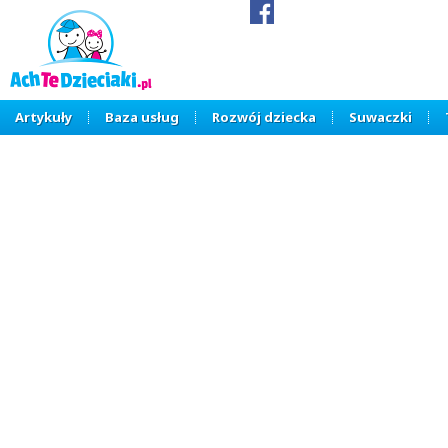
Artykuły
Baza usług
Rozwój dziecka
Suwaczki