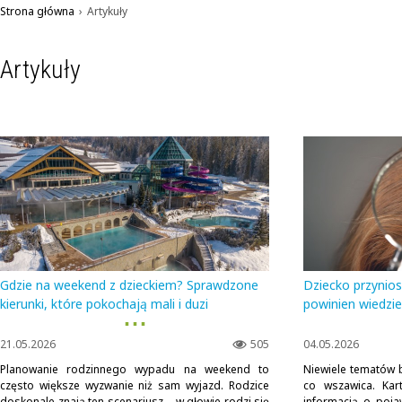
Strona główna
›
Artykuły
Artykuły
Gdzie na weekend z dzieckiem? Sprawdzone
Dziecko przynio
kierunki, które pokochają mali i duzi
powinien wiedzie
▪ ▪ ▪
21.05.2026
505
04.05.2026
Planowanie rodzinnego wypadu na weekend to
Niewiele tematów 
często większe wyzwanie niż sam wyjazd. Rodzice
co wszawica. Kar
doskonale znają ten scenariusz – w głowie rodzi się
informacją o poja