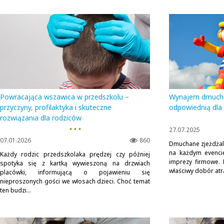
Powracająca wszawica w przedszkolu –
Wynajem dmuchan
przyczyny, profilaktyka i skuteczne
odpowiednią dla
rozwiązania dla rodziców
▪ ▪ ▪
27.07.2025
07.01.2026
860
Dmuchane zjeżdżal
na każdym evenci
Każdy rodzic przedszkolaka prędzej czy później
imprezy firmowe. 
spotyka się z kartką wywieszoną na drzwiach
właściwy dobór atra
placówki, informującą o pojawieniu się
nieproszonych gości we włosach dzieci. Choć temat
ten budzi...