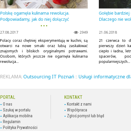
Polskę ogarnęła kulinarna rewolucja.
Gołębie bardziej 
Podpowiadamy, jak do niej dołączyć
Dlaczego nie wo
▪ ▪ ▪
27.08.2017
2949
21.06.2018
Polacy coraz chętniej eksperymentują w kuchni, są
21 czerwca to dzi
otwarci na nowe smaki oraz lubią zaskakiwać
pierwszy dzień ka
znajomych i bliskich oryginalnymi potrawami.
ciepło i ładna, le
Osobom, których jeszcze nie ogarnęła kulinarna
spacerów, po
rewolucja...
popularniejszych...
REKLAMA:
Outsourcing IT Poznań
::
Usługi informatyczne dl
PORTAL
KONTAKT
O nas
Kontakt z nami
Szukaj w portalu
Współpraca
Aplikacja mobilna
Zgłoś pomysł lub błąd
Regulamin
Polityka Prywatności