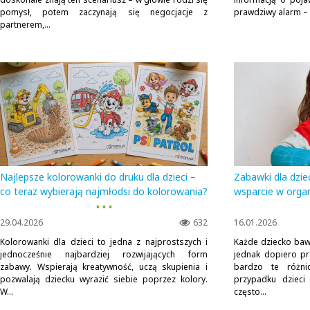
pomysł, potem zaczynają się negocjacje z
prawdziwy alarm – i
partnerem,...
Najlepsze kolorowanki do druku dla dzieci –
Zabawki dla dzi
co teraz wybierają najmłodsi do kolorowania?
wsparcie w orga
▪ ▪ ▪
29.04.2026
632
16.01.2026
Kolorowanki dla dzieci to jedna z najprostszych i
Każde dziecko bawi 
jednocześnie najbardziej rozwijających form
jednak dopiero pr
zabawy. Wspierają kreatywność, uczą skupienia i
bardzo te różni
pozwalają dziecku wyrazić siebie poprzez kolory.
przypadku dziec
W...
często...