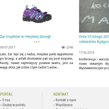
Żar tropików w miejskiej dżungli
Dnia 10 lutego 2
▪ ▪ ▪
odwiedziła Bydgos
09.07.2017
2348
17.02.2016
Lato. Żar leje się z nieba, miejskie parki wypełnione
po brzegi, a asfalt dosłownie pali się pod stopami.
Konferencja i warszt
Każdy, nawet najmniejszy powiew wiatru, jest na
nowo otwartym By
wagę złota. Jak sobie z tym radzić? Letnie...
Wystawienniczym przy
PORTAL
KONTAKT
O nas
Kontakt z nami
Szukaj w portalu
Współpraca