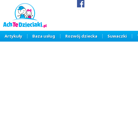
Artykuły
Baza usług
Rozwój dziecka
Suwaczki