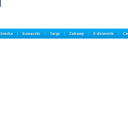
dziecka
Suwaczki
Targi
Zabawy
E-dziennik
Ce