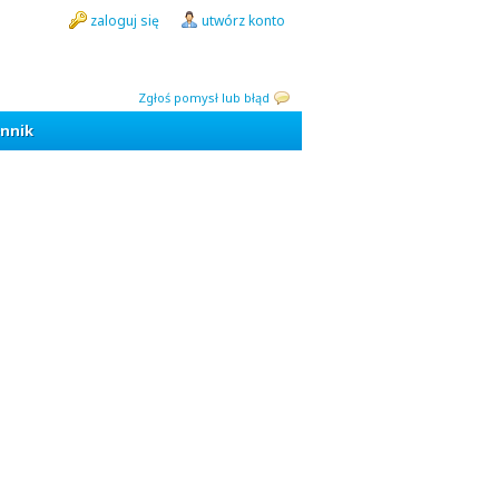
zaloguj się
utwórz konto
Zgłoś pomysł lub błąd
nnik