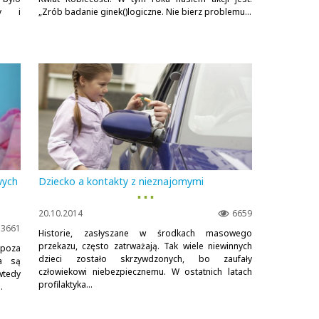
hy i
„Zrób badanie ginek()logiczne. Nie bierz problemu...
wych
Dziecko a kontakty z nieznajomymi
▪ ▪ ▪
20.10.2014
6659
3661
Historie, zasłyszane w środkach masowego
przekazu, często zatrważają. Tak wiele niewinnych
 poza
dzieci zostało skrzywdzonych, bo zaufały
ia są
człowiekowi niebezpiecznemu. W ostatnich latach
wtedy
profilaktyka...
.