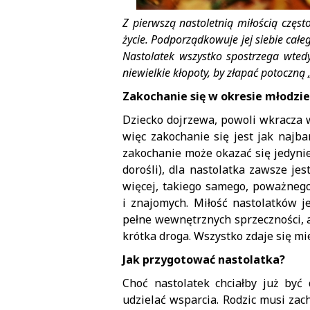
Z pierwszą nastoletnią miłością często
życie. Podporządkowuje jej siebie całe
Nastolatek wszystko spostrzega wted
niewielkie kłopoty, by złapać potoczną 
Zakochanie się w okresie młodz
Dziecko dojrzewa, powoli wkracza w 
więc zakochanie się jest jak najb
zakochanie może okazać się jedyni
dorośli), dla nastolatka zawsze je
więcej, takiego samego, poważnego
i znajomych. Miłość nastolatków je
pełne wewnętrznych sprzeczności, al
krótka droga. Wszystko zdaje się mi
Jak przygotować nastolatka?
Choć nastolatek chciałby już być 
udzielać wsparcia. Rodzic musi za