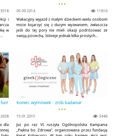
▪ ▪ ▪
3518
05.09.2014
11816
cji i
Wakacyjny wyjazd z małym dzieckiem wielu osobom
arcza
może kojarzyć się z dużym wyzwaniem, zwłaszcza
ukę w
jeśli do tej pory nie mieli okazji podróżować ze
..
swoją pociechą. Istnieje jednak kilka prostych...
 fun!
Koniec wymówek - zrób badania!
▪ ▪ ▪
2638
15.01.2015
3446
o dla
Już po raz VI ruszyła Ogólnopolska Kampania
innej
„Piękna bo Zdrowa”, organizowana przez fundację
 było
Kwiat Kobiecości. W tym roku hasłem akcji jest: