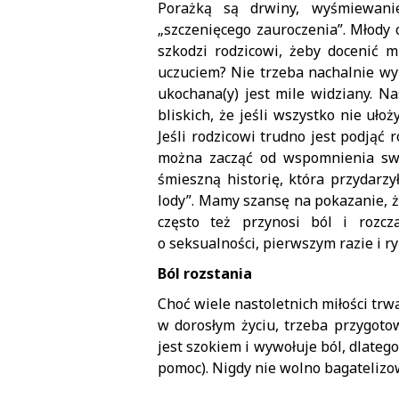
Porażką są drwiny, wyśmiewanie
„szczenięcego zauroczenia”. Młody 
szkodzi rodzicowi, żeby docenić m
uczuciem? Nie trzeba nachalnie wy
ukochana(y) jest mile widziany. N
bliskich, że jeśli wszystko nie uło
Jeśli rodzicowi trudno jest podją
można zacząć od wspomnienia swoj
śmieszną historię, która przydarzy
lody”. Mamy szansę na pokazanie, że
często też przynosi ból i rozc
o seksualności, pierwszym razie i r
Ból rozstania
Choć wiele nastoletnich miłości trw
w dorosłym życiu, trzeba przygoto
jest szokiem i wywołuje ból, dlateg
pomoc). Nigdy nie wolno bagatelizow