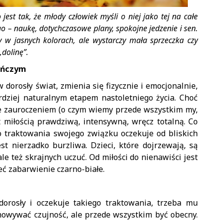
 jest tak, że młody człowiek myśli o niej jako tej na całe
go – naukę, dotychczasowe plany, spokojne jedzenie i sen.
y w jasnych kolorach, ale wystarczy mała sprzeczka czy
„dolinę”.
ieńczym
dorosły świat, zmienia się fizycznie i emocjonalnie,
ardziej naturalnym etapem nastoletniego życia. Choć
e zauroczeniem (o czym wiemy przede wszystkim my,
st miłością prawdziwą, intensywną, wręcz totalną. Co
 traktowania swojego związku oczekuje od bliskich
st nierzadko burzliwa. Dzieci, które dojrzewają, są
e też skrajnych uczuć. Od miłości do nienawiści jest
eć zabarwienie czarno-białe.
dorosły i oczekuje takiego traktowania, trzeba mu
chowywać czujność, ale przede wszystkim być obecny.