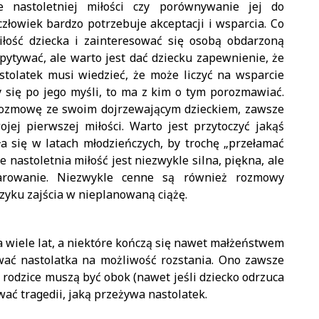
 nastoletniej miłości czy porównywanie jej do
człowiek bardzo potrzebuje akceptacji i wsparcia. Co
iłość dziecka i zainteresować się osobą obdarzoną
pytywać, ale warto jest dać dziecku zapewnienie, że
astolatek musi wiedzieć, że może liczyć na wsparcie
ży się po jego myśli, to ma z kim o tym porozmawiać.
ć rozmowę ze swoim dojrzewającym dzieckiem, zawsze
ej pierwszej miłości. Warto jest przytoczyć jakąś
ła się w latach młodzieńczych, by trochę „przełamać
 nastoletnia miłość jest niezwykle silna, piękna, ale
zarowanie. Niezwykle cenne są również rozmowy
yzyku zajścia w nieplanowaną ciążę.
a wiele lat, a niektóre kończą się nawet małżeństwem
wać nastolatka na możliwość rozstania. Ono zawsze
o rodzice muszą być obok (nawet jeśli dziecko odrzuca
ać tragedii, jaką przeżywa nastolatek.