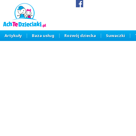
Artykuły
Baza usług
Rozwój dziecka
Suwaczki