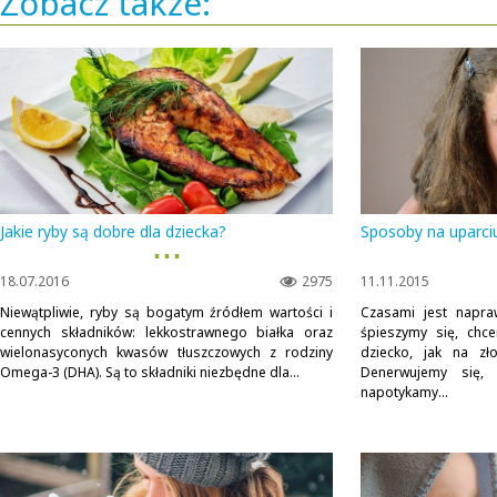
Zobacz także:
Jakie ryby są dobre dla dziecka?
Sposoby na uparci
▪ ▪ ▪
18.07.2016
2975
11.11.2015
Niewątpliwie, ryby są bogatym źródłem wartości i
Czasami jest napra
cennych składników: lekkostrawnego białka oraz
śpieszymy się, chc
wielonasyconych kwasów tłuszczowych z rodziny
dziecko, jak na zł
Omega-3 (DHA). Są to składniki niezbędne dla...
Denerwujemy się,
napotykamy...