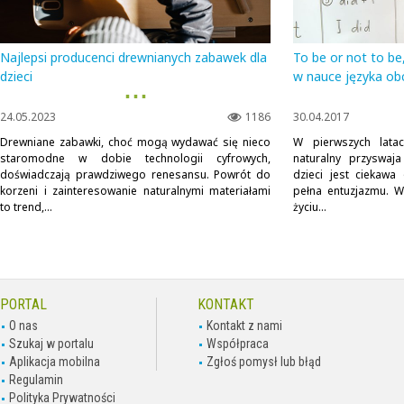
Najlepsi producenci drewnianych zabawek dla
To be or not to be,
dzieci
w nauce języka ob
▪ ▪ ▪
24.05.2023
1186
30.04.2017
Drewniane zabawki, choć mogą wydawać się nieco
W pierwszych lata
staromodne w dobie technologii cyfrowych,
naturalny przyswaj
doświadczają prawdziwego renesansu. Powrót do
dzieci jest ciekawa
korzeni i zainteresowanie naturalnymi materiałami
pełna entuzjazmu. W
to trend,...
życiu...
PORTAL
KONTAKT
O nas
Kontakt z nami
Szukaj w portalu
Współpraca
Aplikacja mobilna
Zgłoś pomysł lub błąd
Regulamin
Polityka Prywatności