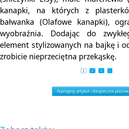
kanapki, na których z plasterkó
bałwanka (Olafowe kanapki), ogr
wyobraźnia. Dodając do zwykłeg
element stylizowanych na bajkę i 
zrobicie nieprzeciętna przekąskę.
1
2
3
›
Następny artykuł › Bezpieczne plażow