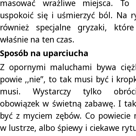
masować wrażliwe miejsca. To 
uspokoić się i uśmierzyć ból. Na 
również specjalne gryzaki, któ
właśnie na ten czas.
Sposób na uparciucha
Z opornymi maluchami bywa ciężk
powie ,,nie’’, to tak musi być i kro
musi. Wystarczy tylko obróci
obowiązek w świetną zabawę. I ta
być z myciem zębów. Co powiecie 
w lustrze, albo śpiewy i ciekawe rytu