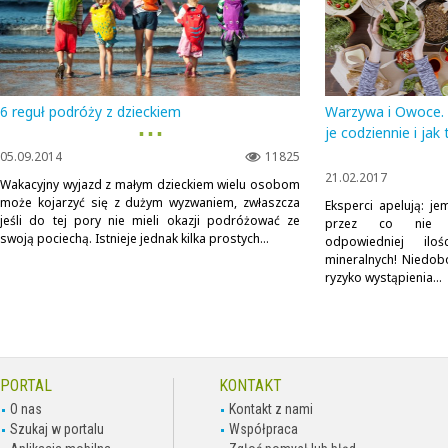
6 reguł podróży z dzieckiem
Warzywa i Owoce. 
▪ ▪ ▪
je codziennie i jak 
05.09.2014
11825
21.02.2017
Wakacyjny wyjazd z małym dzieckiem wielu osobom
może kojarzyć się z dużym wyzwaniem, zwłaszcza
Eksperci apelują: j
jeśli do tej pory nie mieli okazji podróżować ze
przez co nie d
swoją pociechą. Istnieje jednak kilka prostych...
odpowiedniej ilo
mineralnych! Niedobo
ryzyko wystąpienia...
PORTAL
KONTAKT
O nas
Kontakt z nami
Szukaj w portalu
Współpraca