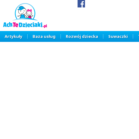
Artykuły
Baza usług
Rozwój dziecka
Suwaczki