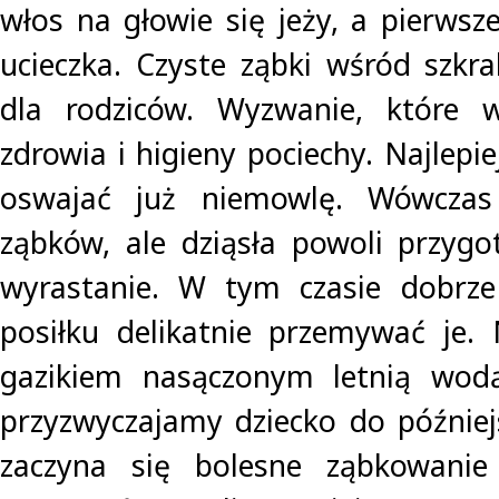
włos na głowie się jeży, a pierwsz
ucieczka. Czyste ząbki wśród szk
dla rodziców. Wyzwanie, które 
zdrowia i higieny pociechy. Najlep
oswajać już niemowlę. Wówczas
ząbków, ale dziąsła powoli przygo
wyrastanie. W tym czasie dobrz
posiłku delikatnie przemywać je. N
gazikiem nasączonym letnią wod
przyzwyczajamy dziecko do późnie
zaczyna się bolesne ząbkowanie