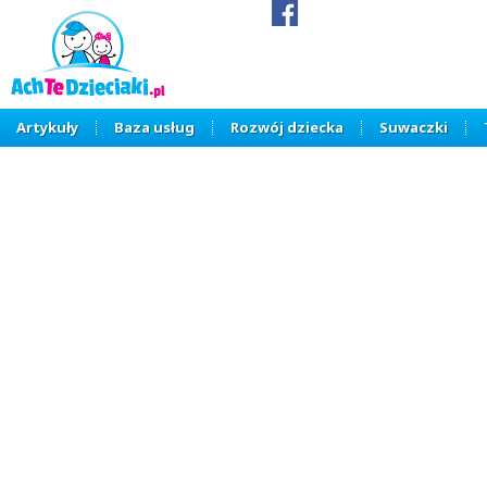
Artykuły
Baza usług
Rozwój dziecka
Suwaczki