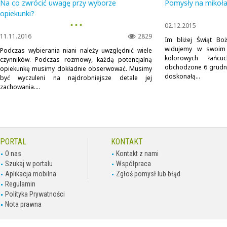
Na co zwrócić uwagę przy wyborze
Pomysły na mikoł
opiekunki?
▪ ▪ ▪
02.12.2015
11.11.2016
2829
Im bliżej Świąt Bo
widujemy w swoim o
Podczas wybierania niani należy uwzględnić wiele
kolorowych łańcu
czynników. Podczas rozmowy, każdą potencjalną
obchodzone 6 grudnia
opiekunkę musimy dokładnie obserwować. Musimy
doskonałą...
być wyczuleni na najdrobniejsze detale jej
zachowania....
PORTAL
KONTAKT
O nas
Kontakt z nami
Szukaj w portalu
Współpraca
Aplikacja mobilna
Zgłoś pomysł lub błąd
Regulamin
Polityka Prywatności
Nota prawna