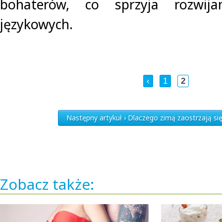
bohaterów, co sprzyja rozwijan
językowych.
‹
1
2
Następny artykuł › Dlaczego zimą zaostrzają si
Zobacz także: