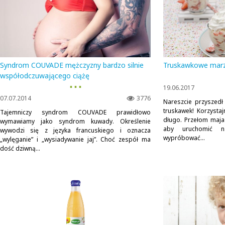
Syndrom COUVADE mężczyzny bardzo silnie
Truskawkowe marz
współodczuwającego ciążę
▪ ▪ ▪
19.06.2017
07.07.2014
3776
Nareszcie przyszedł
truskawek! Korzysta
Tajemniczy syndrom COUVADE prawidłowo
długo. Przełom maja
wymawiamy jako syndrom kuwady. Określenie
aby uruchomić na
wywodzi się z języka francuskiego i oznacza
wypróbować...
„wylęganie” i „wysiadywanie jaj”. Choć zespół ma
dość dziwną...