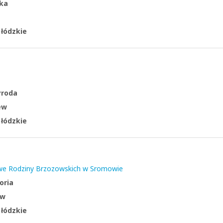
ka
:
łódzkie
yroda
ew
:
łódzkie
e Rodziny Brzozowskich w Sromowie
oria
ów
:
łódzkie