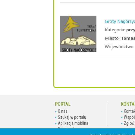
Groty Nagórzyc
Kategoria:
prz
Miasto:
Tomas
Województwo
PORTAL
KONTA
O nas
Kontak
Szukaj w portalu
Współ
Aplikacja mobilna
Zgłoś 
Regulamin