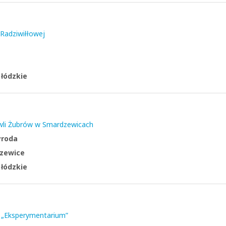
 Radziwiłłowej
:
łódzkie
li Żubrów w Smardzewicach
yroda
zewice
:
łódzkie
 „Eksperymentarium”