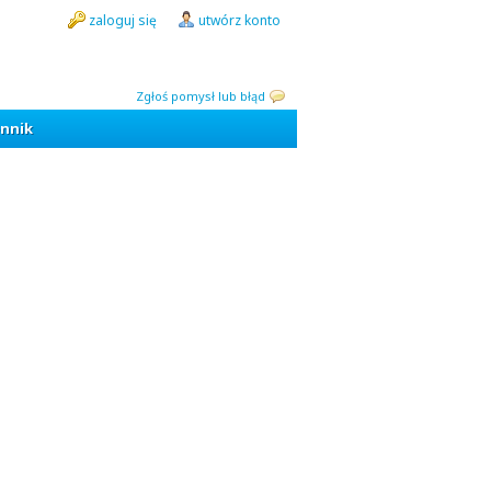
zaloguj się
utwórz konto
Zgłoś pomysł lub błąd
nnik