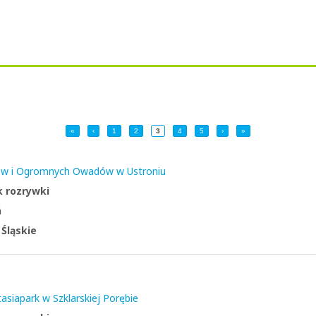
«
‹
1
2
3
4
5
›
»
ów i Ogromnych Owadów w Ustroniu
k rozrywki
ń
:
Śląskie
asiapark w Szklarskiej Porębie