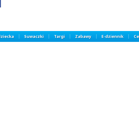
dziecka
Suwaczki
Targi
Zabawy
E-dziennik
Ce