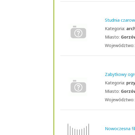
Studnia czarow
Kategoria:
arc
Miasto:
Gorzó
Województwo
Zabytkowy ogr
Kategoria:
prz
Miasto:
Gorzó
Województwo
Nowoczesna fi