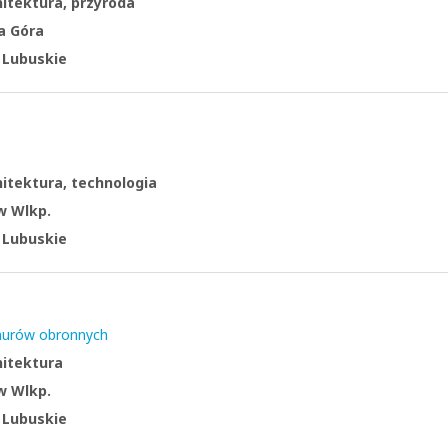
hitektura, przyroda
a Góra
:
Lubuskie
hitektura, technologia
w Wlkp.
:
Lubuskie
murów obronnych
hitektura
w Wlkp.
:
Lubuskie