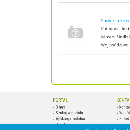
Ruiny zamku w 
Kategoria:
hist
Miasto:
Siedls
Województwo
PORTAL
KONTA
O nas
Kontak
Szukaj w portalu
Współ
Aplikacja mobilna
Zgłoś 
Regulamin