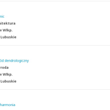
nic
hitektura
w Wlkp.
:
Lubuskie
ód dendrologiczny
yroda
w Wlkp.
:
Lubuskie
lharmonia