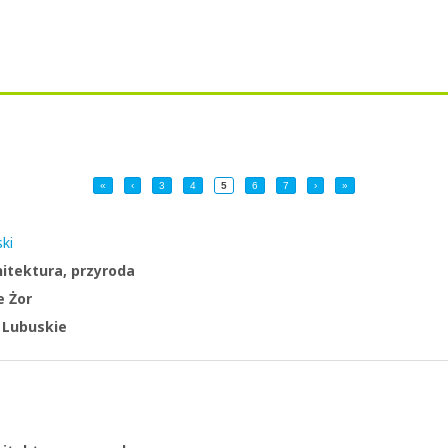
«
‹
3
4
5
6
7
›
»
ki
hitektura, przyroda
e Żor
:
Lubuskie