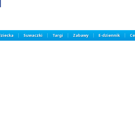
dziecka
Suwaczki
Targi
Zabawy
E-dziennik
Ce