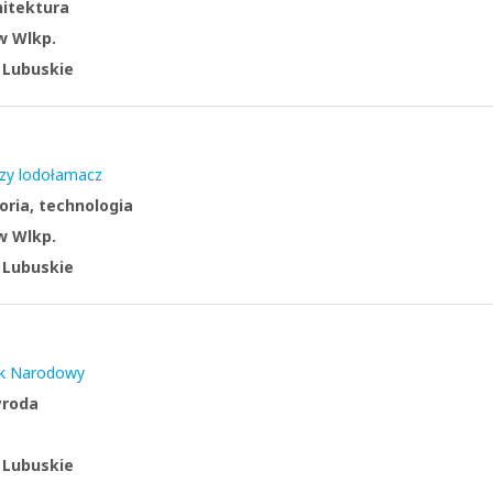
hitektura
w Wlkp.
:
Lubuskie
szy lodołamacz
oria, technologia
w Wlkp.
:
Lubuskie
rk Narodowy
yroda
:
Lubuskie