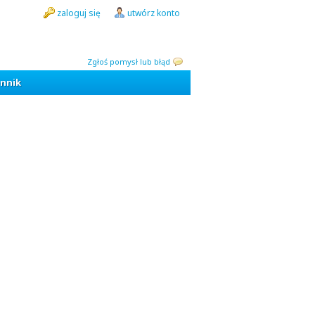
zaloguj się
utwórz konto
Zgłoś pomysł lub błąd
nnik