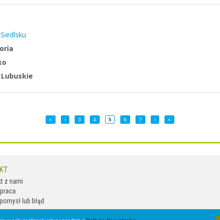
Siedlsku
oria
ko
:
Lubuskie
«
‹
3
4
5
6
7
›
»
KT
t z nami
praca
pomysł lub błąd