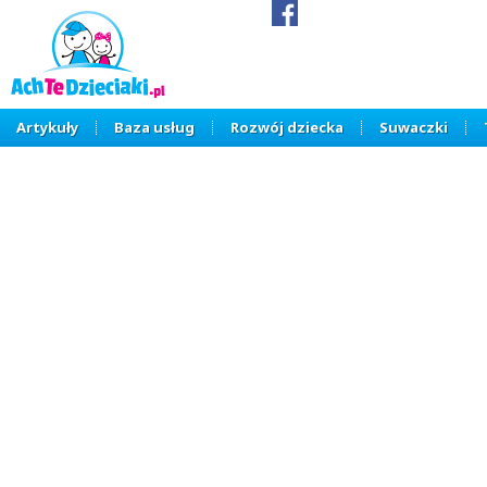
Artykuły
Baza usług
Rozwój dziecka
Suwaczki