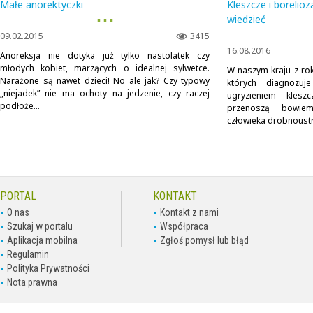
Małe anorektyczki
Kleszcze i borelio
▪ ▪ ▪
wiedzieć
09.02.2015
3415
16.08.2016
Anoreksja nie dotyka już tylko nastolatek czy
młodych kobiet, marzących o idealnej sylwetce.
W naszym kraju z rok
Narażone są nawet dzieci! No ale jak? Czy typowy
których diagnozu
„niejadek” nie ma ochoty na jedzenie, czy raczej
ugryzieniem kles
podłoże...
przenoszą bowie
człowieka drobnoustr
PORTAL
KONTAKT
O nas
Kontakt z nami
Szukaj w portalu
Współpraca
Aplikacja mobilna
Zgłoś pomysł lub błąd
Regulamin
Polityka Prywatności
Nota prawna