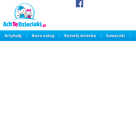
Artykuły
Baza usług
Rozwój dziecka
Suwaczki