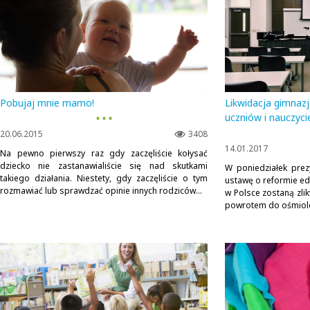
Pobujaj mnie mamo!
Likwidacja gimnaz
▪ ▪ ▪
uczniów i nauczycie
20.06.2015
3408
14.01.2017
Na pewno pierwszy raz gdy zaczęliście kołysać
dziecko nie zastanawialiście się nad skutkami
W poniedziałek pre
takiego działania. Niestety, gdy zaczęliście o tym
ustawę o reformie ed
rozmawiać lub sprawdzać opinie innych rodziców...
w Polsce zostaną zli
powrotem do ośmiole