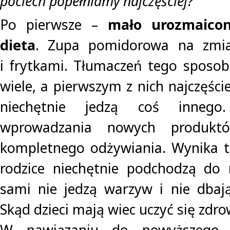
pociech popełniamy najczęściej?
Po pierwsze –
mało urozmaico
dieta
. Zupa pomidorowa na zmia
i frytkami. Tłumaczeń tego sposob
wiele, a pierwszym z nich najczęściej
niechętnie jedzą coś inneg
wprowadzania nowych produkt
kompletnego odżywiania. Wynika t
rodzice niechętnie podchodzą do 
sami nie jedzą warzyw i nie dba
Skąd dzieci mają wiec uczyć się zdr
W nawiązaniu do powyższego 