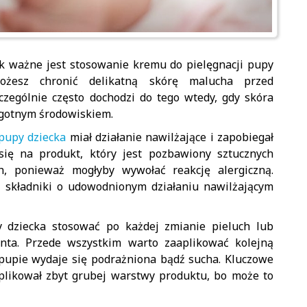
k ważne jest stosowanie kremu do pielęgnacji pupy
żesz chronić delikatną skórę malucha przed
czególnie często dochodzi do tego wtedy, gdy skóra
ilgotnym środowiskiem.
 pupy dziecka
miał działanie nawilżające i zapobiegał
się na produkt, który jest pozbawiony sztucznych
ch, ponieważ mogłyby wywołać reakcję alergiczną.
 składniki o udowodnionym działaniu nawilżającym
 dziecka stosować po każdej zmianie pieluch lub
ta. Przede wszystkim warto zaaplikować kolejną
 pupie wydaje się podrażniona bądź sucha. Kluczowe
aplikował zbyt grubej warstwy produktu, bo może to