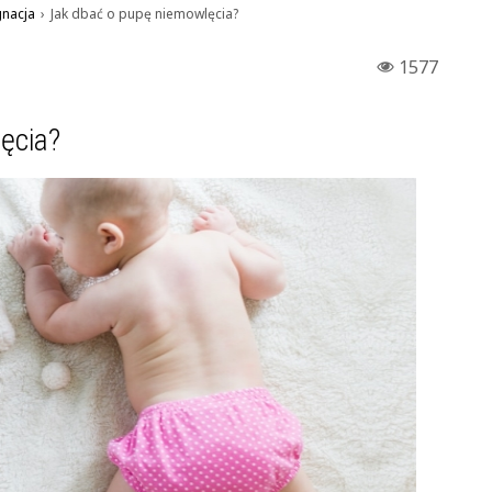
gnacja
›
Jak dbać o pupę niemowlęcia?
1577
ęcia?