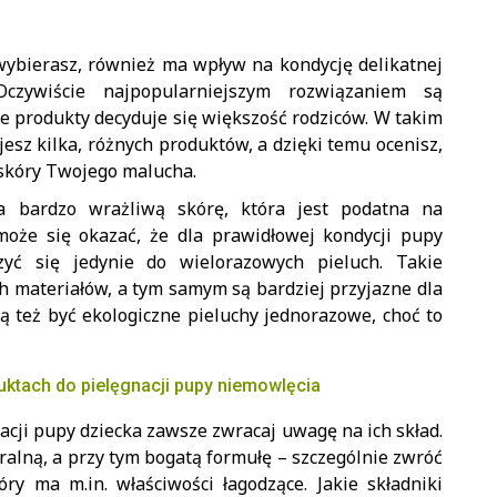
i wybierasz, również ma wpływ na kondycję delikatnej
zywiście najpopularniejszym rozwiązaniem są
te produkty decyduje się większość rodziców. W takim
ujesz kilka, różnych produktów, a dzięki temu ocenisz,
a skóry Twojego malucha.
 bardzo wrażliwą skórę, która jest podatna na
może się okazać, że dla prawidłowej kondycji pupy
zyć się jedynie do wielorazowych pieluch. Takie
h materiałów, a tym samym są bardziej przyjazne dla
ą też być ekologiczne pieluchy jednorazowe, choć to
ktach do pielęgnacji pupy niemowlęcia
cji pupy dziecka zawsze zwracaj uwagę na ich skład.
uralną, a przy tym bogatą formułę – szczególnie zwróć
y ma m.in. właściwości łagodzące. Jakie składniki