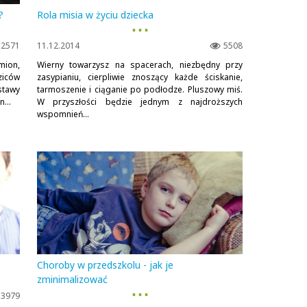
?
Rola misia w życiu dziecka
▪ ▪ ▪
2571
11.12.2014
5508
mion,
Wierny towarzysz na spacerach, niezbędny przy
ziców
zasypianiu, cierpliwie znoszący każde ściskanie,
stawy
tarmoszenie i ciąganie po podłodze. Pluszowy miś.
...
W przyszłości będzie jednym z najdroższych
wspomnień...
Choroby w przedszkolu - jak je
zminimalizować
▪ ▪ ▪
3979