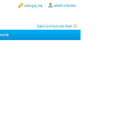
zaloguj się
utwórz konto
Zgłoś pomysł lub błąd
nnik