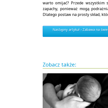
warto omijać? Przede wszystkim s
zapachy, ponieważ mogą podrażni
Dlatego postaw na prosty skład, któr
Następny artykuł › Zabawa na świe
Zobacz także: