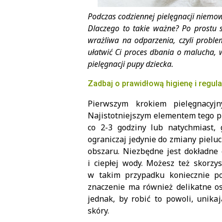
Podczas codziennej pielęgnacji niemo
Dlaczego to takie ważne? Po prostu s
wrażliwa na odparzenia, czyli proble
ułatwić Ci proces dbania o malucha, 
pielęgnacji pupy dziecka.
Zadbaj o prawidłową higienę i regul
Pierwszym krokiem pielęgnacy
Najistotniejszym elementem tego p
co 2-3 godziny lub natychmiast, 
ograniczaj jedynie do zmiany pielu
obszaru. Niezbędne jest dokładne
i ciepłej wody. Możesz też skorzy
w takim przypadku koniecznie p
znaczenie ma również delikatne o
jednak, by robić to powoli, unika
skóry.