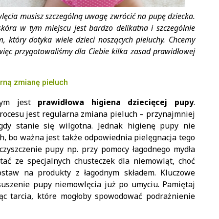
wlęcia musisz szczególną uwagę zwrócić na pupę dziecka.
kóra w tym miejscu jest bardzo delikatna i szczególnie
m, który dotyka wiele dzieci noszących pieluchy. Chcemy
więc przygotowaliśmy dla Ciebie kilka zasad prawidłowej
arną zmianę pieluch
jnym jest
prawidłowa higiena dziecięcej pupy
.
rocesu jest regularna zmiana pieluch – przynajmniej
gdy stanie się wilgotna. Jednak higienę pupy nie
ch, bo ważna jest także odpowiednia pielęgnacja tego
 czyszczenie pupy np. przy pomocy łagodnego mydła
stać ze specjalnych chusteczek dla niemowląt, choć
ostaw na produkty z łagodnym składem. Kluczowe
suszenie pupy niemowlęcia już po umyciu. Pamiętaj
jąc tarcia, które mogłoby spowodować podrażnienie