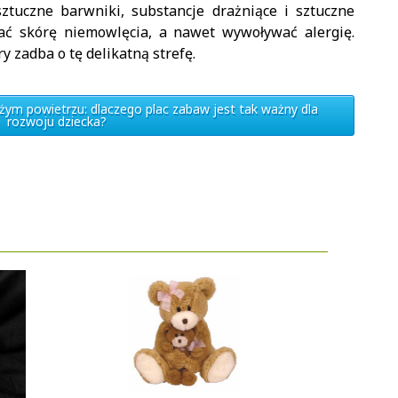
ztuczne barwniki, substancje drażniące i sztuczne
ać skórę niemowlęcia, a nawet wywoływać alergię.
y zadba o tę delikatną strefę.
żym powietrzu: dlaczego plac zabaw jest tak ważny dla
rozwoju dziecka?