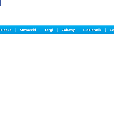
dziecka
Suwaczki
Targi
Zabawy
E-dziennik
Ce