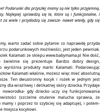
e! Podarunki dla przyszłej mamy są nie tylko przyjemną,
y. Najlepiej sprawdzą się te, które są i funkcjonalne, i
est za wiele i przydadzą się zawsze- nawet wtedy, gdy się
amy, warto zadać sobie pytanie: co naprawdę przyda
rzu podarunkowych możliwości, jest jeden pewniak.
rożek Kalamati ze sklepu www.babymama.pl Nie dość,
e świetnie się prezentuje. Bardzo dobry design,
 co wyróżnia produkty marki Kalamati. Podarowując
rożków Kalamati właśnie, możesz więc mieć absolutną
epsze. Ten dwustronny kocyk i rożek w jednym jest
ny dla wrażliwej i delikatnej skóry dziecka. Przydaje
a noworodka- gdy dziecko uczy się funkcjonowania
wistości (szczelne otulenie malucha sprawia, że
 mamy i poprzez to szybciej się adaptuje), i potem-
e miejsca kocykowi.