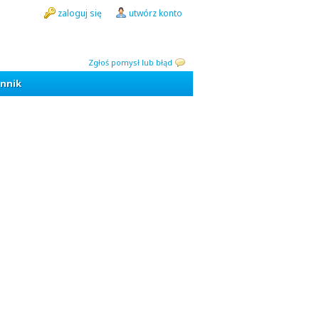
zaloguj się
utwórz konto
Zgłoś pomysł lub błąd
nnik