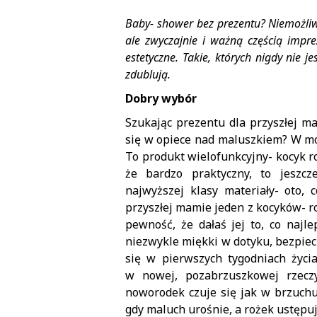
Baby- shower bez prezentu? Niemożliw
ale zwyczajnie i ważną częścią imprez
estetyczne. Takie, których nigdy nie j
zdublują.
Dobry wybór
Szukając prezentu dla przyszłej m
się w opiece nad maluszkiem? W mo
To produkt wielofunkcyjny- kocyk 
że bardzo praktyczny, to jeszcz
najwyższej klasy materiały- oto,
przyszłej mamie jeden z kocyków- 
pewność, że dałaś jej to, co najl
niezwykle miękki w dotyku, bezpiecz
się w pierwszych tygodniach życi
w nowej, pozabrzuszkowej rzeczy
noworodek czuje się jak w brzuchu
gdy maluch urośnie, a rożek ustępuj