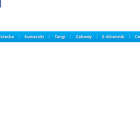
dziecka
Suwaczki
Targi
Zabawy
E-dziennik
Ce