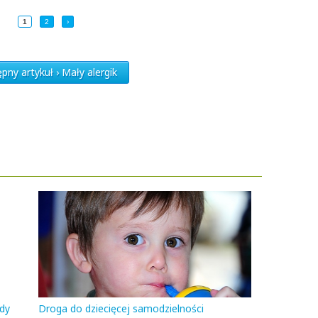
1
2
›
pny artykuł › Mały alergik
gdy
Droga do dziecięcej samodzielności