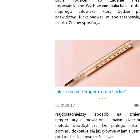
Bycie rodzicem to zadanie niezw
odpowiedzialne. Wychowanie malucha na dobr
mądrego człowieka, który będzie potr
prawidłowo funkcjonować w społeczeństwie,
sztuką. Znamy sposób,...
Jak zmierzyć temperaturę dziecku?
▪ ▪ ▪
02.01.2017
Najdokładniejszy sposób na zmierz
temperatury niemowlętom i małym dzieci
metoda doodbytnicza. Od piątego roku 
pomiaru dokonuje się już głównie w jamie ustne
pod pachą. Najnowocześniejsze...