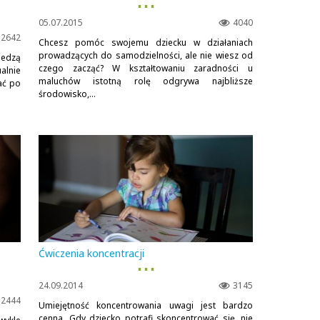
▪ ▪ ▪
05.07.2015
4040
2642
Chcesz pomóc swojemu dziecku w działaniach
prowadzących do samodzielności, ale nie wiesz od
jedzą
czego zacząć? W kształtowaniu zaradności u
alnie
maluchów istotną rolę odgrywa najbliższe
ać po
środowisko,...
Ćwiczenia koncentracji
▪ ▪ ▪
24.09.2014
3145
2444
Umiejętność koncentrowania uwagi jest bardzo
cenna. Gdy dziecko potrafi skoncentrować się, nie