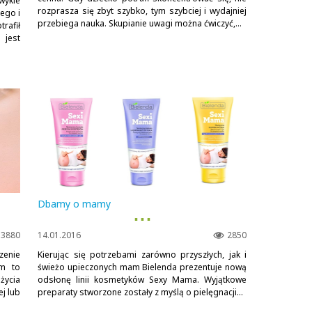
ykle
rozprasza się zbyt szybko, tym szybciej i wydajniej
ego i
przebiega nauka. Skupianie uwagi można ćwiczyć,...
afił
 jest
Dbamy o mamy
▪ ▪ ▪
3880
14.01.2016
2850
enie
Kierując się potrzebami zarówno przyszłych, jak i
om to
świeżo upieczonych mam Bielenda prezentuje nową
życia
odsłonę linii kosmetyków Sexy Mama. Wyjątkowe
j lub
preparaty stworzone zostały z myślą o pielęgnacji...