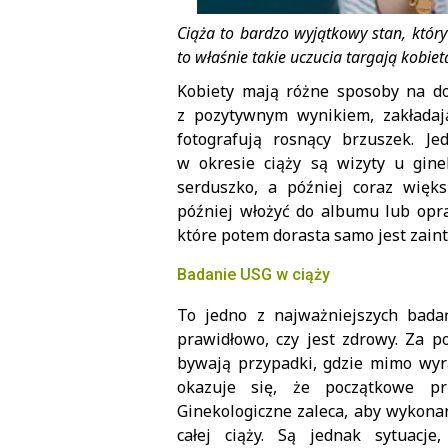
Ciąża to bardzo wyjątkowy stan, który 
to właśnie takie uczucia targają kobie
Kobiety mają różne sposoby na do
z pozytywnym wynikiem, zakładaj
fotografują rosnący brzuszek. J
w okresie ciąży są wizyty u gine
serduszko, a później coraz wię
później włożyć do albumu lub opra
które potem dorasta samo jest zai
Badanie USG w ciąży
To jedno z najważniejszych bada
prawidłowo, czy jest zdrowy. Za p
bywają przypadki, gdzie mimo wyr
okazuje się, że początkowe pr
Ginekologiczne zaleca, aby wykona
całej ciąży. Są jednak sytuacje