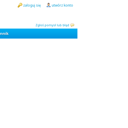
zaloguj się
utwórz konto
Zgłoś pomysł lub błąd
nnik