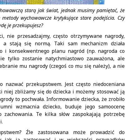
howawczą starą jak świat, jednak musimy pamiętać, że
e metody wychowawcze krytykujące stare podejścia. Czy
dę je przekupujesz?
ci, nie przesadzajmy, często otrzymywane nagrody,
, a stają się normą. Taki sam mechanizm działa
o i konsekwentnego planu nagród (np. nagroda co
ie tylko zostanie natychmiastowo zauważona, ale
ebranie mu nagrody (czegoś co mu się należy), a nie
dno nazwać przekupstwem. Jest często niedoceniana
i niej zbliżamy się do dziecka i możemy stosować ją
grody to pochwała. Informowanie dziecka, że zrobiło
dumni wzmacnia dziecko, buduje jego samoocenę
o zachowania. Te kilka słów zaspokajają potrzebę
i.
upstwem? Źle zastosowana może prowadzić do
y jak ją zastosować i w większości przypadków