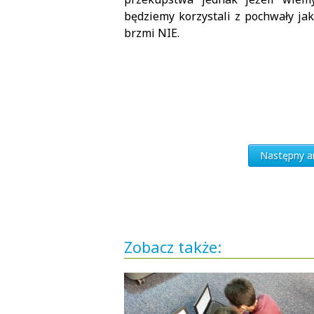
będziemy korzystali z pochwały ja
brzmi NIE.
Następny ar
Zobacz także: