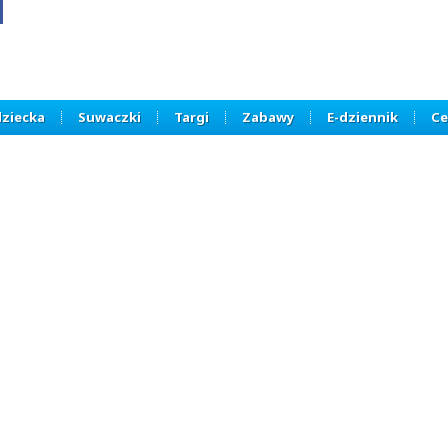
dziecka
Suwaczki
Targi
Zabawy
E-dziennik
Ce