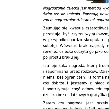
Nagradzanie dziecka jest metodą wyc
świat też się zmienia. Powstają now
zatem nagradzając dziecko tak napraw
Zajmując się kwestią częstotliwoś
przestają być czymś wyjątkowym
w przypadku bardzo skrupulatneg
sobotę). Wówczas brak nagrody n
również dziecko odczyta go jako od
po prostu braku jej.
Istnieje taka nagroda, którą tru
i zapomniana przez rodziców. Dzięk
niemal bez ograniczeń. Ta forma na
coś dobrze i jesteśmy z niego 
i podtrzymuje chęć odpowiednieg
dziecka bez dodatkowych gratyfikacj
Zatem czy nagroda jest przek
przekupstwa jednak jeżeli wiem