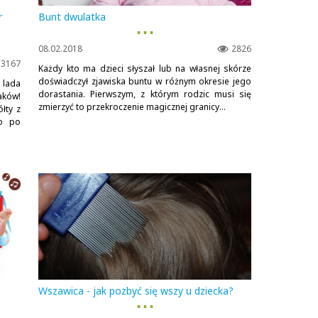
r
Bunt dwulatka
▪ ▪ ▪
08.02.2018
2826
3167
Każdy kto ma dzieci słyszał lub na własnej skórze
doświadczył zjawiska buntu w różnym okresie jego
 lada
dorastania. Pierwszym, z którym rodzic musi się
ków!
zmierzyć to przekroczenie magicznej granicy...
łty z
o po
Wszawica - jak pozbyć się wszy u dziecka?
▪ ▪ ▪