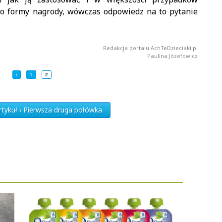
ko formy nagrody, wówczas odpowiedz na to pytanie
Redakcja portalu AchTeDzieciaki.pl
Paulina Józefowicz
‹
1
2
tykuł › Pierwsza druga połówka