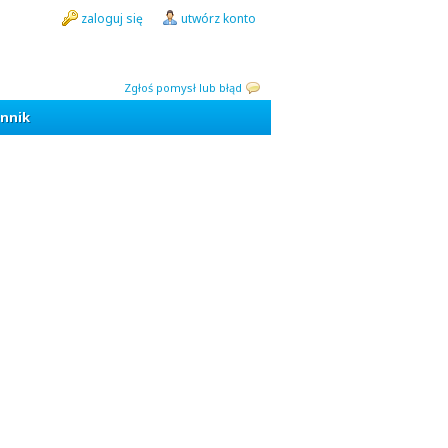
zaloguj się
utwórz konto
Zgłoś pomysł lub błąd
nnik