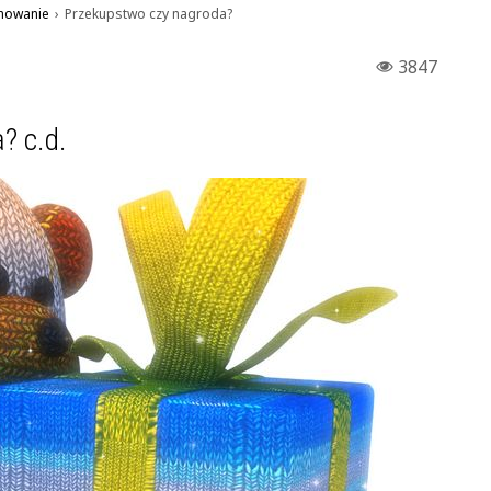
howanie
›
Przekupstwo czy nagroda?
3847
? c.d.