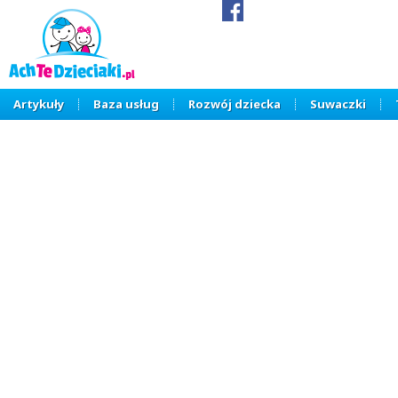
Artykuły
Baza usług
Rozwój dziecka
Suwaczki