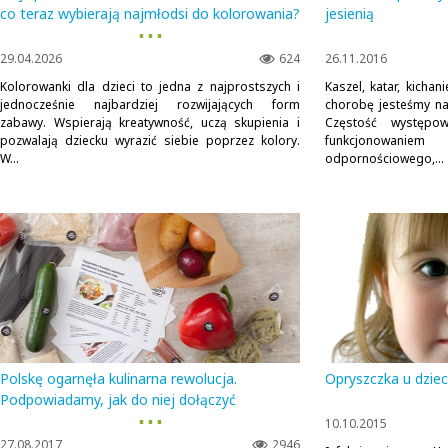
co teraz wybierają najmłodsi do kolorowania?
jesienią
▪ ▪ ▪
29.04.2026
624
26.11.2016
Kolorowanki dla dzieci to jedna z najprostszych i
Kaszel, katar, kichan
jednocześnie najbardziej rozwijających form
chorobę jesteśmy nar
zabawy. Wspierają kreatywność, uczą skupienia i
Częstość występow
pozwalają dziecku wyrazić siebie poprzez kolory.
funkcjonowan
W...
odpornościowego,...
Polskę ogarnęła kulinarna rewolucja.
Opryszczka u dziec
Podpowiadamy, jak do niej dołączyć
▪ ▪ ▪
10.10.2015
27.08.2017
2946