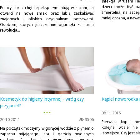
Infekcja wirusem H
dzieci może być ba
Polacy coraz chętniej eksperymentują w kuchni, są
śmiertelna, na szczę
otwarci na nowe smaki oraz lubią zaskakiwać
mniej groźna, a nawe
znajomych i bliskich oryginalnymi potrawami.
Osobom, których jeszcze nie ogarnęła kulinarna
rewolucja...
Kosmetyk do higieny intymnej - wróg czy
Kąpiel noworodka 
przyjaciel?
▪ ▪ ▪
08.11.2015
20.10.2014
3506
Pierwsza kąpiel n
Kolejne wcale ni
Na początek moczymy w gorącej wodzie z płynem o
łatwiejsze. Czy jest s
zapachu mijającego lata i garścią mydlanych
płatków. Na koniec przysypujemy pudrem,