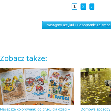
1
2
›
Następny artykuł › Pożegnanie ze smo
Zobacz także:
Najlepsze kolorowanki do druku dla dzieci –
Domowe sposoby n