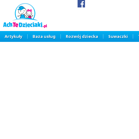
Artykuły
Baza usług
Rozwój dziecka
Suwaczki