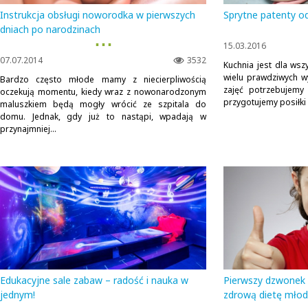
Instrukcja obsługi noworodka w pierwszych
Sprytne patenty o
dniach po narodzinach
▪ ▪ ▪
15.03.2016
07.07.2014
3532
Kuchnia jest dla ws
wielu prawdziwych w
Bardzo często młode mamy z niecierpliwością
zajęć potrzebujemy 
oczekują momentu, kiedy wraz z nowonarodzonym
przygotujemy posiłki 
maluszkiem będą mogły wrócić ze szpitala do
domu. Jednak, gdy już to nastąpi, wpadają w
przynajmniej...
Edukacyjne sale zabaw – radość i nauka w
Pierwszy dzwonek c
jednym!
zdrową dietę młod