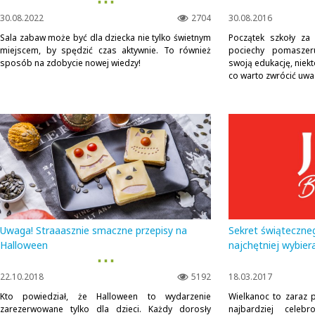
▪ ▪ ▪
30.08.2022
2704
30.08.2016
Sala zabaw może być dla dziecka nie tylko świetnym
Początek szkoły za
miejscem, by spędzić czas aktywnie. To również
pociechy pomaszeru
sposób na zdobycie nowej wiedzy!
swoją edukację, niekt
co warto zwrócić uwa
Uwaga! Straaasznie smaczne przepisy na
Sekret świąteczne
Halloween
najchętniej wybier
▪ ▪ ▪
22.10.2018
5192
18.03.2017
Kto powiedział, że Halloween to wydarzenie
Wielkanoc to zaraz
zarezerwowane tylko dla dzieci. Każdy dorosły
najbardziej celeb