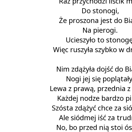
Raz przychodzi liścik 
Do stonogi,
Że proszona jest do Bia
Na pierogi.
Ucieszyło to stonogę
Więc ruszyła szybko w d
Nim zdążyła dojść do Bia
Nogi jej się poplątały
Lewa z prawą, przednia z 
Każdej nodze bardzo pi
Szósta zdążyć chce za si
Ale siódmej iść za trud
No, bo przed nią stoi ó