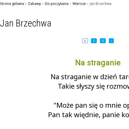
Strona główna
›
Zabawy
›
Do poczytania
›
Wiersze
›
Jan Brzechwa
Jan Brzechwa
1
2
3
›
Na straganie
Na straganie w dzień ta
Takie słyszy się rozmo
"Może pan się o mnie o
Pan tak więdnie, panie ko