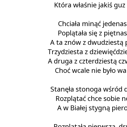
Która właśnie jakiś guz
Chciała minąć jedenas
Poplątała się z piętnas
A ta znów z dwudziestą p
Trzydziesta z dziewięćdzie
A druga z czterdziestą cz
Choć wcale nie było wa
Stanęła stonoga wśród d
Rozplątać chce sobie n
A w Białej stygną piero
Rozplątała pierwszą, dr