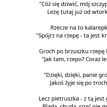
"Cóż się dziwić, mój szczy
Leżę tutaj już od wtor
Rzecze na to kalarepk
"Spójrz na rzepę - ta jest k
Groch po brzuszku rzepę k
"Jak tam, rzepo? Coraz le
"Dzięki, dzięki, panie gr
Jakoś żyje się po troc
Lecz pietruszka - z tą jest 
Blada, chuda, spać nie m