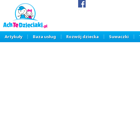
Artykuły
Baza usług
Rozwój dziecka
Suwaczki