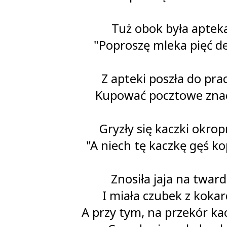
Tuż obok była aptek
"Poproszę mleka pięć d
Z apteki poszła do pra
Kupować pocztowe znac
Gryzły się kaczki okrop
"A niech tę kaczkę gęś ko
Znosiła jaja na twar
I miała czubek z kokar
A przy tym, na przekór k