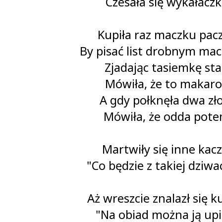
Czesała się wykałaczk
Kupiła raz maczku pac
By pisać list drobnym ma
Zjadając tasiemkę sta
Mówiła, że to makaro
A gdy połknęła dwa zło
Mówiła, że odda pote
Martwiły się inne kacz
"Co będzie z takiej dziwa
Aż wreszcie znalazł się k
"Na obiad można ją upi