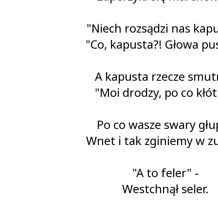
"Niech rozsądzi nas kapu
"Co, kapusta?! Głowa pus
A kapusta rzecze smut
"Moi drodzy, po co kłót
Po co wasze swary głup
Wnet i tak zginiemy w zu
"A to feler" -
Westchnął seler.