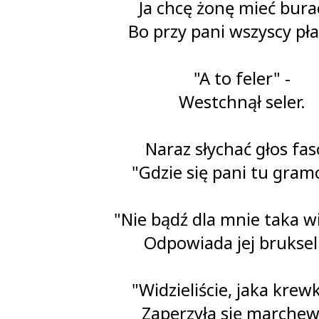
Ja chcę żonę mieć bura
Bo przy pani wszyscy pła
"A to feler" -
Westchnął seler.
Naraz słychać głos faso
"Gdzie się pani tu gramo
"Nie bądź dla mnie taka wi
Odpowiada jej bruksel
"Widzieliście, jaka krewk
Zaperzyła się marchew