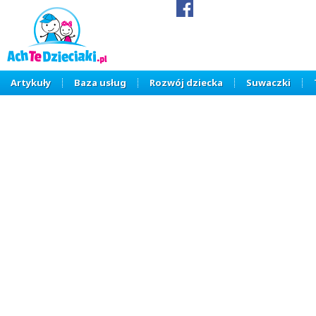
Artykuły
Baza usług
Rozwój dziecka
Suwaczki