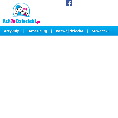
Artykuły
Baza usług
Rozwój dziecka
Suwaczki