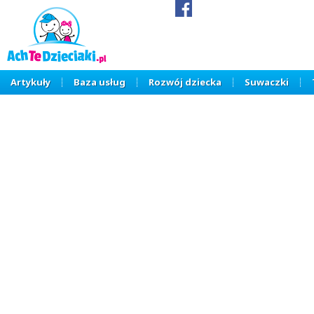
Artykuły
Baza usług
Rozwój dziecka
Suwaczki