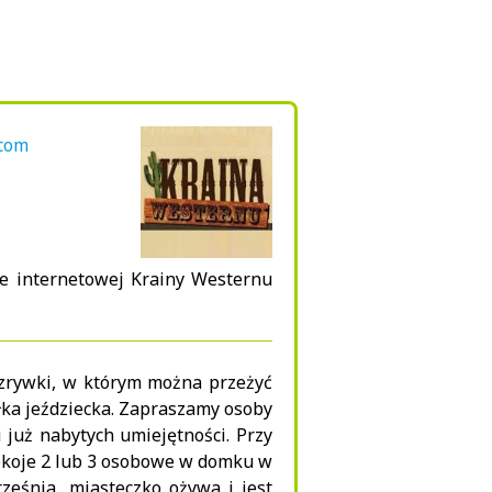
.com
nie internetowej Krainy Westernu
ozrywki, w którym można przeżyć
ółka jeździecka. Zapraszamy osoby
 już nabytych umiejętności. Przy
 pokoje 2 lub 3 osobowe w domku w
ześnia, miasteczko ożywa i jest