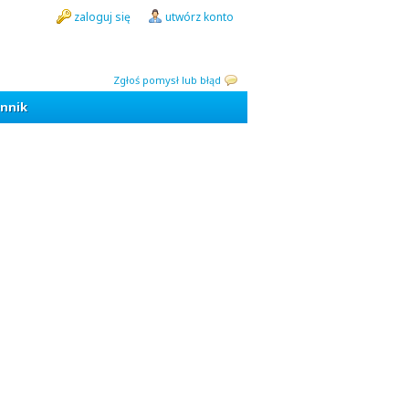
zaloguj się
utwórz konto
Zgłoś pomysł lub błąd
nnik