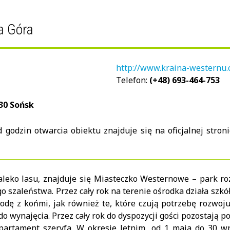
a Góra
http://www.kraina-westernu
Telefon:
(+48) 693-464-753
30 Sońsk
 godzin otwarcia obiektu znajduje się na oficjalnej stro
daleko lasu, znajduje się Miasteczko Westernowe – park r
 szaleństwa. Przez cały rok na terenie ośrodka działa szk
dę z końmi, jak również te, które czują potrzebę rozwoju
o wynajęcia. Przez cały rok do dyspozycji gości pozostają
apartament szeryfa. W okresie letnim, od 1 maja do 30 wr