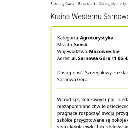
Strona główna
›
Baza ofert
›
Szczegóły oferty
Kraina Westernu Sarnow
Kategoria:
Agroturystyka
Miasto:
Sońsk
Województwo:
Mazowieckie
Adres:
ul. Sarnowa Góra 11 06-4
Dostępność: Szczegółowy rozkład
Sarnowa Góra.
Wśród łąk, kolorowych pól, nie
niezapomniane chwile dziecięcego
pragnące rozpocząć swoją przygo
szkółce przygotowane są pokoje d
stylu leśniczówki lub stylowy 