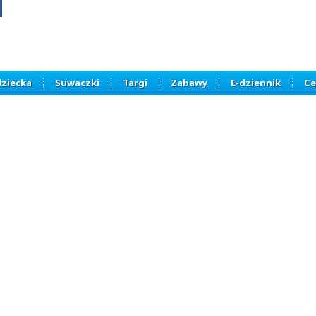
dziecka
Suwaczki
Targi
Zabawy
E-dziennik
Ce