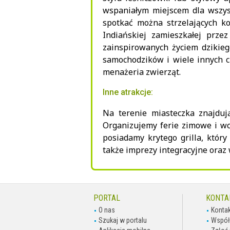
wspaniałym miejscem dla wszys
spotkać można strzelających k
Indiańskiej zamieszkałej prze
zainspirowanych życiem dzikiego
samochodzików i wiele innych ci
menażeria zwierząt.
Inne atrakcje:
Na terenie miasteczka znajdują
Organizujemy ferie zimowe i wc
posiadamy krytego grilla, któr
także imprezy integracyjne oraz 
PORTAL
KONTA
O nas
Kontak
Szukaj w portalu
Współ