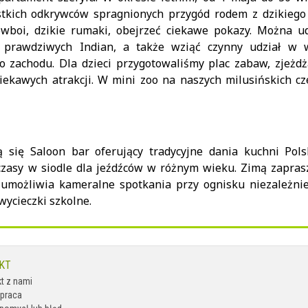
tkich odkrywców spragnionych przygód rodem z dzikiego 
owboi, dzikie rumaki, obejrzeć ciekawe pokazy. Można u
z prawdziwych Indian, a także wziąć czynny udział w 
 zachodu. Dla dzieci przygotowaliśmy plac zabaw, zjeżdża
ekawych atrakcji. W mini zoo na naszych milusińskich czek
 się Saloon bar oferujący tradycyjne dania kuchni Pols
zasy w siodle dla jeźdźców w różnym wieku. Zimą zaprasz
y umożliwia kameralne spotkania przy ognisku niezależni
wycieczki szkolne.
KT
t z nami
praca